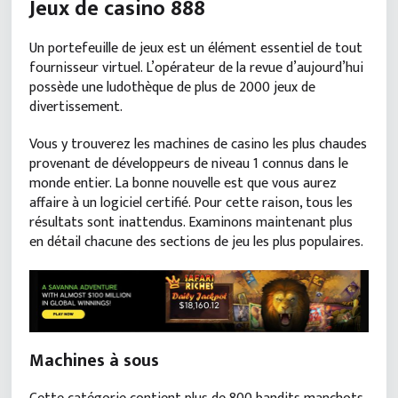
Jeux de casino 888
Un portefeuille de jeux est un élément essentiel de tout
fournisseur virtuel. L’opérateur de la revue d’aujourd’hui
possède une ludothèque de plus de 2000 jeux de
divertissement.
Vous y trouverez les machines de casino les plus chaudes
provenant de développeurs de niveau 1 connus dans le
monde entier. La bonne nouvelle est que vous aurez
affaire à un logiciel certifié. Pour cette raison, tous les
résultats sont inattendus. Examinons maintenant plus
en détail chacune des sections de jeu les plus populaires.
Machines à sous