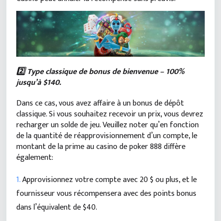
2️⃣ Type classique de bonus de bienvenue – 100%
jusqu’à $140.
Dans ce cas, vous avez affaire à un bonus de dépôt
classique. Si vous souhaitez recevoir un prix, vous devrez
recharger un solde de jeu. Veuillez noter qu’en fonction
de la quantité de réapprovisionnement d’un compte, le
montant de la prime au casino de poker 888 diffère
également:
Approvisionnez votre compte avec 20 $ ou plus, et le
fournisseur vous récompensera avec des points bonus
dans l’équivalent de $40.