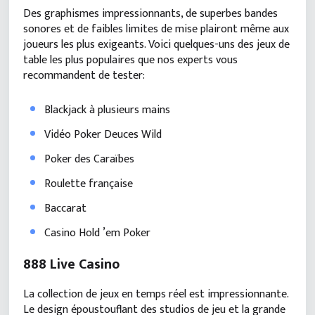
Des graphismes impressionnants, de superbes bandes
sonores et de faibles limites de mise plairont même aux
joueurs les plus exigeants. Voici quelques-uns des jeux de
table les plus populaires que nos experts vous
recommandent de tester:
Blackjack à plusieurs mains
Vidéo Poker Deuces Wild
Poker des Caraïbes
Roulette française
Baccarat
Casino Hold ’em Poker
888 Live Casino
La collection de jeux en temps réel est impressionnante.
Le design époustouflant des studios de jeu et la grande