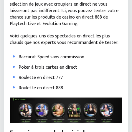
sélection de jeux avec croupiers en direct ne vous
laisseront pas indifférent. Ici, vous pouvez tenter votre
chance sur les produits de casino en direct 888 de
Playtech Live et Evolution Gaming.
Voici quelques-uns des spectacles en direct les plus
chauds que nos experts vous recommandent de tester:
Baccarat Speed sans commission
Poker à trois cartes en direct
Roulette en direct 777
Roulette en direct 888