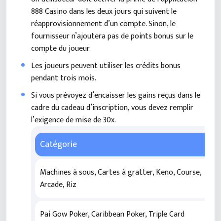
888 Casino dans les deux jours qui suivent le
réapprovisionnement d’un compte. Sinon, le
fournisseur n’ajoutera pas de points bonus sur le
compte du joueur.
Les joueurs peuvent utiliser les crédits bonus
pendant trois mois.
Si vous prévoyez d’encaisser les gains reçus dans le
cadre du cadeau d’inscription, vous devez remplir
l’exigence de mise de 30x.
Catégorie
Con
Machines à sous, Cartes à gratter, Keno, Course,
100
Arcade, Riz
Pai Gow Poker, Caribbean Poker, Triple Card
20