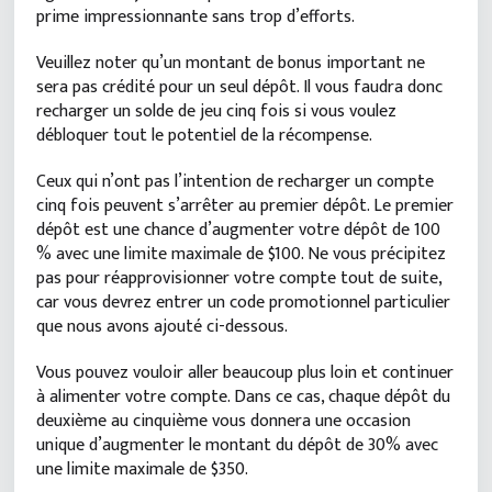
prime impressionnante sans trop d’efforts.
Veuillez noter qu’un montant de bonus important ne
sera pas crédité pour un seul dépôt. Il vous faudra donc
recharger un solde de jeu cinq fois si vous voulez
débloquer tout le potentiel de la récompense.
Ceux qui n’ont pas l’intention de recharger un compte
cinq fois peuvent s’arrêter au premier dépôt. Le premier
dépôt est une chance d’augmenter votre dépôt de 100
% avec une limite maximale de $100. Ne vous précipitez
pas pour réapprovisionner votre compte tout de suite,
car vous devrez entrer un code promotionnel particulier
que nous avons ajouté ci-dessous.
Vous pouvez vouloir aller beaucoup plus loin et continuer
à alimenter votre compte. Dans ce cas, chaque dépôt du
deuxième au cinquième vous donnera une occasion
unique d’augmenter le montant du dépôt de 30% avec
une limite maximale de $350.