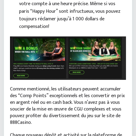
votre compte à une heure précise. Même si vos
paris “Happy Hour” sont infructueux, vous pouvez
toujours réclamer jusqu’à 1 000 dollars de
compensation!
Comme mentionné, les utilisateurs peuvent accumuler
des “Comp Points” exceptionnels et les convertir en prix
en argent réel ou en cash back. Vous n’avez pas à vous
soucier de la mise en œuvre de CGU complexes et vous
pouvez profiter du divertissement du jeu sur le site de
888Casino.
Chaque nouveau dépôt et activité sur la plateforme de