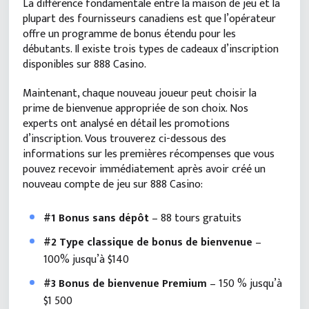
La différence fondamentale entre la maison de jeu et la
plupart des fournisseurs canadiens est que l’opérateur
offre un programme de bonus étendu pour les
débutants. Il existe trois types de cadeaux d’inscription
disponibles sur 888 Casino.
Maintenant, chaque nouveau joueur peut choisir la
prime de bienvenue appropriée de son choix. Nos
experts ont analysé en détail les promotions
d’inscription. Vous trouverez ci-dessous des
informations sur les premières récompenses que vous
pouvez recevoir immédiatement après avoir créé un
nouveau compte de jeu sur 888 Casino:
#1 Bonus sans dépôt
– 88 tours gratuits
#2 Type classique de bonus de bienvenue
–
100% jusqu’à $140
#3 Bonus de bienvenue Premium
– 150 % jusqu’à
$1 500