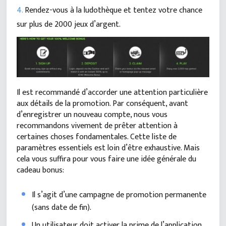
Rendez-vous à la ludothèque et tentez votre chance
sur plus de 2000 jeux d’argent.
Il est recommandé d’accorder une attention particulière
aux détails de la promotion. Par conséquent, avant
d’enregistrer un nouveau compte, nous vous
recommandons vivement de prêter attention à
certaines choses fondamentales. Cette liste de
paramètres essentiels est loin d’être exhaustive. Mais
cela vous suffira pour vous faire une idée générale du
cadeau bonus:
Il s’agit d’une campagne de promotion permanente
(sans date de fin).
Un utilisateur doit activer la prime de l’application