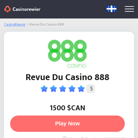
CasinoRewier
>
Revue Du Casino 888
Revue Du Casino 888
5
1500 $CAN
Play Now