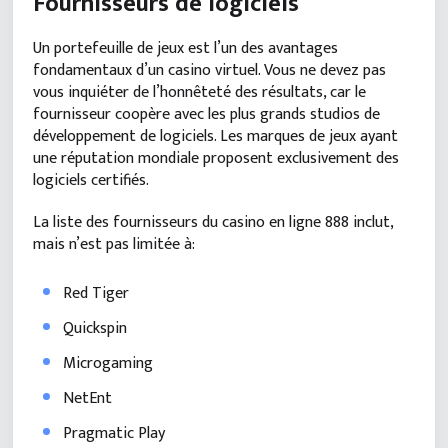
Fournisseurs de logiciels
Un portefeuille de jeux est l’un des avantages
fondamentaux d’un casino virtuel. Vous ne devez pas
vous inquiéter de l’honnêteté des résultats, car le
fournisseur coopère avec les plus grands studios de
développement de logiciels. Les marques de jeux ayant
une réputation mondiale proposent exclusivement des
logiciels certifiés.
La liste des fournisseurs du casino en ligne 888 inclut,
mais n’est pas limitée à:
Red Tiger
Quickspin
Microgaming
NetEnt
Pragmatic Play