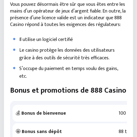
Vous pouvez désormais être sûr que vous êtes entre les
mains d’un opérateur de jeux d’argent fiable. En outre, la
présence d’une licence valide est un indicateur que 888
Casino répond à toutes les exigences des régulateurs:
Il utilise un logiciel certifié
Le casino protège les données des utilisateurs
grâce à des outils de sécurité très efficaces.
S’occupe du paiement en temps voulu des gains,
etc.
Bonus et promotions de 888 Casino
💰
Bonus de bienvenue
100 % ju
🤩
Bonus sans dépôt
88 tours