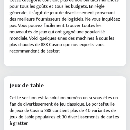
Cette catégorie contient plus de 800 bandits manchots
pour tous les goûts et tous les budgets. En règle
générale, il s’agit de jeux de divertissement provenant
des meilleurs fournisseurs de logiciels. Ne vous inquiétez
pas. Vous pouvez facilement trouver toutes les
nouveautés de jeux qui ont gagné une popularité
mondiale. Voici quelques-unes des machines à sous les
plus chaudes de 888 Casino que nos experts vous
recommandent de tester:
Jeux de table
Cette section est la solution numéro un si vous êtes un
fan de divertissement de jeu classique. Le portefeuille
de jeux de Casino 888 contient plus de 40 variantes de
jeux de table populaires et 30 divertissements de cartes
à gratter.