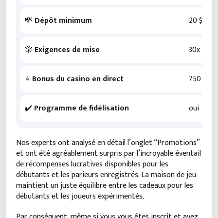
💸
Dépôt minimum
20 $
🎲
Exigences de mise
30x
⭐️
Bonus du casino en direct
750 $
✔️
Programme de fidélisation
oui
Nos experts ont analysé en détail l’onglet “Promotions”
et ont été agréablement surpris par l’incroyable éventail
de récompenses lucratives disponibles pour les
débutants et les parieurs enregistrés. La maison de jeu
maintient un juste équilibre entre les cadeaux pour les
débutants et les joueurs expérimentés.
Par conséquent, même si vous vous êtes inscrit et avez