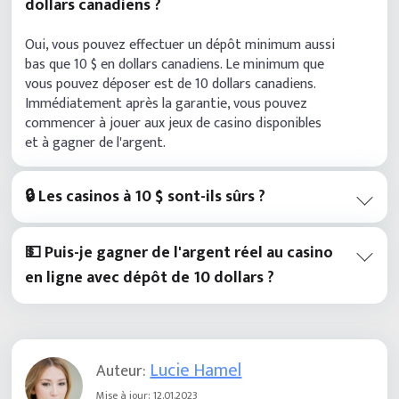
dollars canadiens ?
Oui, vous pouvez effectuer un dépôt minimum aussi
bas que 10 $ en dollars canadiens. Le minimum que
vous pouvez déposer est de 10 dollars canadiens.
Immédiatement après la garantie, vous pouvez
commencer à jouer aux jeux de casino disponibles
et à gagner de l'argent.
🔒 Les casinos à 10 $ sont-ils sûrs ?
💵 Puis-je gagner de l'argent réel au casino
en ligne avec dépôt de 10 dollars ?
Lucie Hamel
Auteur:
Mise à jour: 12.01.2023