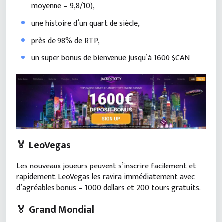
moyenne – 9,8/10),
une histoire d’un quart de siècle,
près de 98% de RTP,
un super bonus de bienvenue jusqu’à 1600 $CAN
🏅 LeoVegas
Les nouveaux joueurs peuvent s’inscrire facilement et
rapidement. LeoVegas les ravira immédiatement avec
d’agréables bonus – 1000 dollars et 200 tours gratuits.
🏅 Grand Mondial