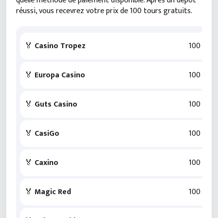
quelle méthode de paiement disponible. Après un dépôt
réussi, vous recevrez votre prix de 100 tours gratuits.
🏅
Casino Tropez
100 tour
🏅
Europa Casino
100 tour
🏅
Guts Casino
100 tour
🏅
CasiGo
100 tour
🏅
Caxino
100 tour
🏅
Magic Red
100 tour