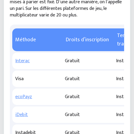
mises à parier est fixé. D’une autre manière, on l’appelle
un pari. Sur les différentes plateformes de jeu, le
multiplicateur varie de 20 ou plus.
Temps 
Méthode
Droits d’inscription
traite
Interac
Gratuit
Instanta
Visa
Gratuit
Instanta
ecoPayz
Gratuit
Instanta
iDebit
Gratuit
Instanta
Instadebit
Gratuit
Instanta