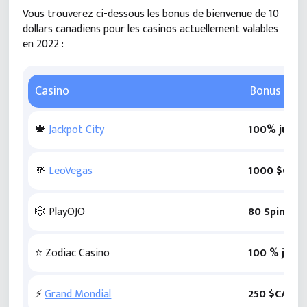
Vous trouverez ci-dessous les bonus de bienvenue de 10
dollars canadiens pour les casinos actuellement valables
en 2022 :
Casino
Bonus de b
🍁
Jackpot City
100% jusqu
💸
LeoVegas
1000 $CAN 
🎲 PlayOJO
80 Spins s
⭐️ Zodiac Casino
100 % jusq
⚡️
Grand Mondial
250 $CAN+ 