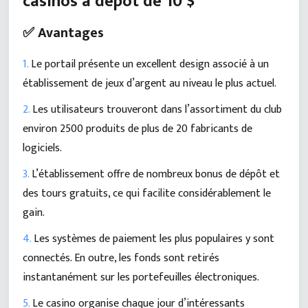
casinos à dépôt de 10 $
✅ Avantages
Le portail présente un excellent design associé à un
établissement de jeux d’argent au niveau le plus actuel.
Les utilisateurs trouveront dans l’assortiment du club
environ 2500 produits de plus de 20 fabricants de
logiciels.
L’établissement offre de nombreux bonus de dépôt et
des tours gratuits, ce qui facilite considérablement le
gain.
Les systèmes de paiement les plus populaires y sont
connectés. En outre, les fonds sont retirés
instantanément sur les portefeuilles électroniques.
Le casino organise chaque jour d’intéressants