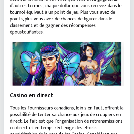
d’autres termes, chaque dollar que vous recevez dans le
tournoi équivaut à un point de jeu. Plus vous avez de
points, plus vous avez de chances de figurer dans le
classement et de gagner des récompenses
époustouflantes.
Casino en direct
Tous les fournisseurs canadiens, loin s’en faut, offrent la
possibilité de tenter sa chance aux jeux de croupiers en
direct. Le fait est que l’organisation de retransmissions
en direct et en temps réel exige des efforts