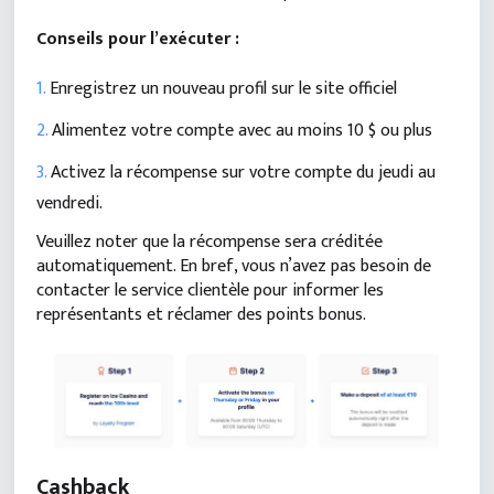
Conseils pour l’exécuter :
Enregistrez un nouveau profil sur le site officiel
Alimentez votre compte avec au moins 10 $ ou plus
Activez la récompense sur votre compte du jeudi au
vendredi.
Veuillez noter que la récompense sera créditée
automatiquement. En bref, vous n’avez pas besoin de
contacter le service clientèle pour informer les
représentants et réclamer des points bonus.
Cashback