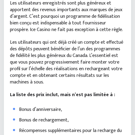
Les utilisateurs enregistrés sont plus généreux et
apportent des revenus importants aux marques de jeux
d’argent. C’est pourquoi un programme de fidélisation
bien conçu est indispensable à tout fournisseur
prospère. Ice Casino ne fait pas exception à cette règle.
Les utilisateurs qui ont déjà créé un compte et effectué
des dépôts peuvent bénéficier de l’un des programmes
de fidélité les plus généreux du Canada. L’essentiel est
que vous pouvez progressivement faire monter votre
profil sur l’échelle des réalisations en rechargeant votre
compte et en obtenant certains résultats sur les
machines à sous.
La liste des prix inclut, mais n’est pas limitée à :
Bonus d’anniversaire,
Bonus de rechargement,
Récompenses supplémentaires pour la recharge du