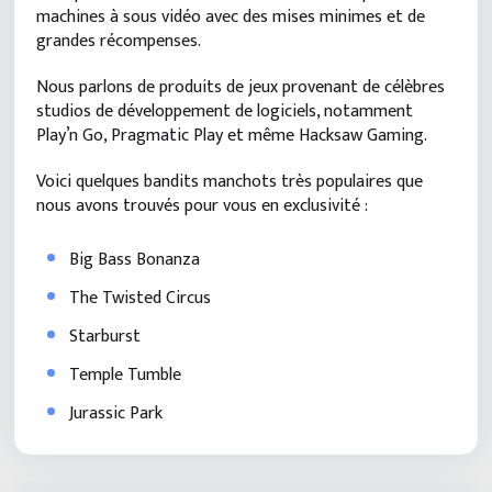
machines à sous vidéo avec des mises minimes et de
grandes récompenses.
Nous parlons de produits de jeux provenant de célèbres
studios de développement de logiciels, notamment
Play’n Go, Pragmatic Play et même Hacksaw Gaming.
Voici quelques bandits manchots très populaires que
nous avons trouvés pour vous en exclusivité :
Big Bass Bonanza
The Twisted Circus
Starburst
Temple Tumble
Jurassic Park