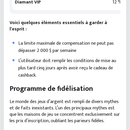
Diamant VIP
12 %
Voici quelques éléments essentiels à garder à
l’esprit :
La limite maximale de compensation ne peut pas
dépasser 2 000 $ par semaine
L’utilisateur doit remplir les conditions de mise au
plus tard cinq jours après avoir reçu le cadeau de
cashback.
Programme de fidélisation
Le monde des jeux d’argent est rempli de divers mythes
et de faits inexistants. L’un des principaux mythes est
que les maisons de jeu se concentrent exclusivement sur
les prix d’inscription, oubliant les parieurs fidèles.