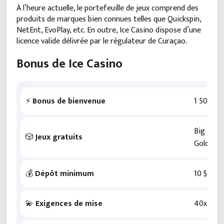
À l’heure actuelle, le portefeuille de jeux comprend des
produits de marques bien connues telles que Quickspin,
NetEnt, EvoPlay, etc. En outre, Ice Casino dispose d’une
licence valide délivrée par le régulateur de Curaçao.
Bonus de Ice Casino
⚡️
Bonus de bienvenue
1 500 $C
Big Bass
🎲
Jeux gratuits
Gold
💰
Dépôt minimum
10 $CAN
💫
Exigences de mise
40x