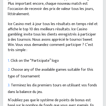
Plus important encore, chaque nouveau match est
l’occasion de recevoir des prix de valeur tous les jours,
littéralement.
Ice Casino met à jour tous les résultats en temps réel et
affiche le top 10 des meilleurs résultats. Ice Casino
gambling invite tous les clients enregistrés à participer
à des tournois. Nous avons apprécié le tournoi Sweet
Win. Vous vous demandez comment participer ? C’est
très simple :
Click on the “Participate” logo
Choose any of the available games suitable for this
type of tournament
Terminez les dix premiers tours en utilisant vos fonds
dans la balance du jeu.
N’oubliez pas que le système de points de bonus est
basé sur le nombre de fonds que vous avez gagnés. En