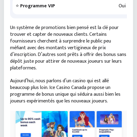
⭐️
Programme VIP
Oui
Un système de promotions bien pensé est la clé pour
trouver et capter de nouveaux clients. Certains
fournisseurs cherchent à surprendre le public peu
méfiant avec des montants vertigineux de prix
d’inscription. D’autres sont prêts à offrir des bonus sans
dépôt juste pour attirer de nouveaux joueurs sur leurs
plateformes.
Aujourd’hui, nous parlons d’un casino qui est allé
beaucoup plus loin. Ice Casino Canada propose un
programme de bonus unique qui séduira aussi bien les
joueurs expérimentés que les nouveaux joueurs.