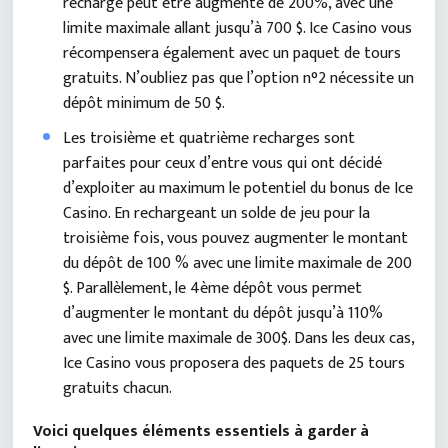
recharge peut être augmenté de 200%, avec une
limite maximale allant jusqu’à 700 $. Ice Casino vous
récompensera également avec un paquet de tours
gratuits. N’oubliez pas que l’option n°2 nécessite un
dépôt minimum de 50 $.
Les troisième et quatrième recharges sont
parfaites pour ceux d’entre vous qui ont décidé
d’exploiter au maximum le potentiel du bonus de Ice
Casino. En rechargeant un solde de jeu pour la
troisième fois, vous pouvez augmenter le montant
du dépôt de 100 % avec une limite maximale de 200
$. Parallèlement, le 4ème dépôt vous permet
d’augmenter le montant du dépôt jusqu’à 110%
avec une limite maximale de 300$. Dans les deux cas,
Ice Casino vous proposera des paquets de 25 tours
gratuits chacun.
Voici quelques éléments essentiels à garder à