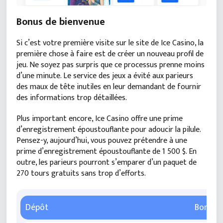
Bonus de bienvenue
Si c’est votre première visite sur le site de Ice Casino, la
première chose à faire est de créer un nouveau profil de
jeu. Ne soyez pas surpris que ce processus prenne moins
d’une minute. Le service des jeux a évité aux parieurs
des maux de tête inutiles en leur demandant de fournir
des informations trop détaillées.
Plus important encore, Ice Casino offre une prime
d’enregistrement époustouflante pour adoucir la pilule.
Pensez-y, aujourd’hui, vous pouvez prétendre à une
prime d’enregistrement époustouflante de 1 500 $. En
outre, les parieurs pourront s’emparer d’un paquet de
270 tours gratuits sans trop d’efforts.
Dépôt
Bonus