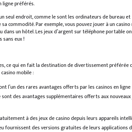
 ligne préférés.
 un seul endroit, comme le sont les ordinateurs de bureau et
e sa commodité. Par exemple, vous pouvez jouer à un casino 
dans un hôtel. Les jeux d’argent sur téléphone portable ont 
 sans eux !
, ce qui en fait la destination de divertissement préférée 
 casino mobile :
nt l’un des rares avantages offerts par les casinos en ligne
gne sont des avantages supplémentaires offerts aux nouveaux
atuitement à des jeux de casino depuis leurs appareils intell
eu fournissent des versions gratuites de leurs applications 