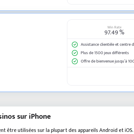
Win Rate
97.49 %
Assistance clientèle et centre 
Plus de 1500 jeux différents
Offre de bienvenue jusqu’à 10
sinos sur iPhone
nt être utilisées sur la plupart des appareils Android et iOS