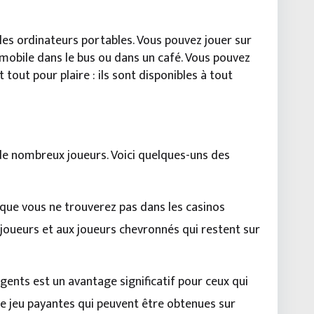
 les ordinateurs portables. Vous pouvez jouer sur
mobile dans le bus ou dans un café. Vous pouvez
tout pour plaire : ils sont disponibles à tout
de nombreux joueurs. Voici quelques-uns des
 que vous ne trouverez pas dans les casinos
 joueurs et aux joueurs chevronnés qui restent sur
igents est un avantage significatif pour ceux qui
de jeu payantes qui peuvent être obtenues sur