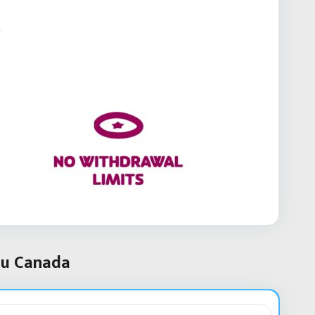
 au Canada