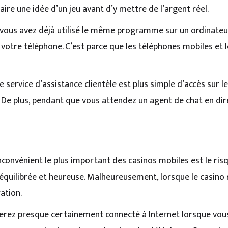
ire une idée d’un jeu avant d’y mettre de l’argent réel.
 vous avez déjà utilisé le même programme sur un ordinateu
votre téléphone. C’est parce que les téléphones mobiles et le
e service d’assistance clientèle est plus simple d’accès sur 
r. De plus, pendant que vous attendez un agent de chat en dir
inconvénient le plus important des casinos mobiles est le r
e équilibrée et heureuse. Malheureusement, lorsque le casino
ration.
rez presque certainement connecté à Internet lorsque vous 