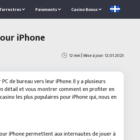
Terrestres
Paiements
Casino Bonus
pour iPhone
|
12 min
Mise à jour: 12.01.2023
PC de bureau vers leur iPhone. Il y a plusieurs
 en détail et vous montrer comment en profiter en
casino les plus populaires pour iPhone qui, nous en
 pour iPhone permettent aux internautes de jouer à