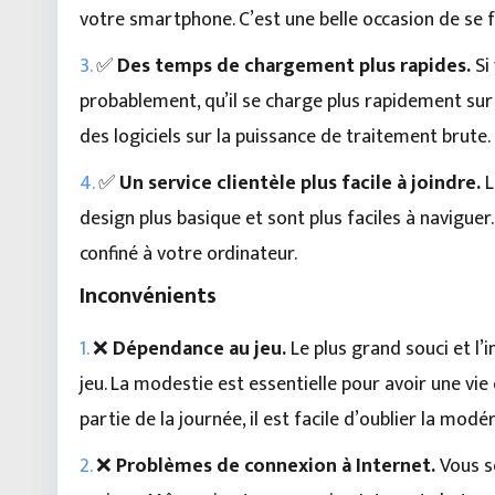
votre smartphone. C’est une belle occasion de se fa
✅
Des temps de chargement plus rapides.
Si
probablement, qu’il se charge plus rapidement sur 
des logiciels sur la puissance de traitement brute.
✅
Un service clientèle plus facile à joindre.
L
design plus basique et sont plus faciles à navigue
confiné à votre ordinateur.
Inconvénients
❌
Dépendance au jeu.
Le plus grand souci et l’
jeu. La modestie est essentielle pour avoir une vi
partie de la journée, il est facile d’oublier la modé
❌
Problèmes de connexion à Internet.
Vous se