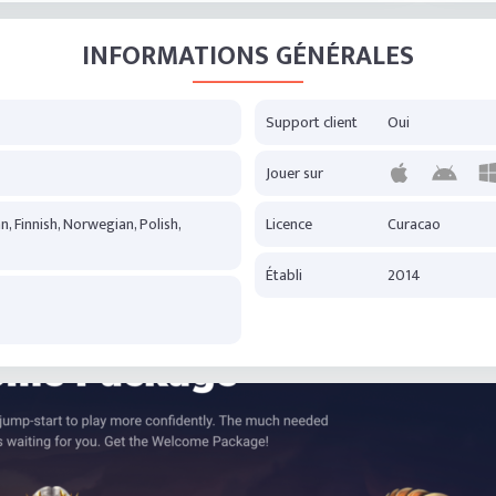
INFORMATIONS GÉNÉRALES
Support client
Oui
Jouer sur
, Finnish, Norwegian, Polish,
Licence
Curacao
Établi
2014