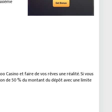
euxième
o Casino et faire de vos rêves une réalité. Si vous
ion de 50 % du montant du dépôt avec une limite