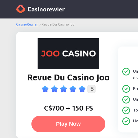
CasinoRewier
>
Revue Du Casino Joo
Un
Revue Du Casino Joo
di
5
Pr
Un
C$700 + 150 FS
To
Li
Play Now