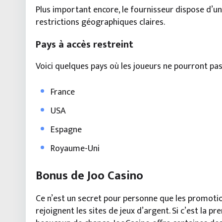
Plus important encore, le fournisseur dispose d’un
restrictions géographiques claires.
Pays à accès restreint
Voici quelques pays où les joueurs ne pourront pas 
France
USA
Espagne
Royaume-Uni
Bonus de Joo Casino
Ce n’est un secret pour personne que les promotion
rejoignent les sites de jeux d’argent. Si c’est la 