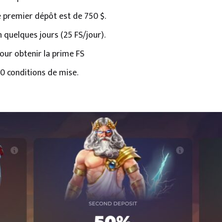
 premier dépôt est de 750 $.
 quelques jours (25 FS/jour).
our obtenir la prime FS
50 conditions de mise.