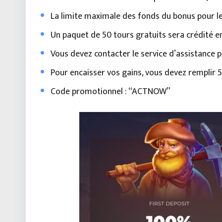
La limite maximale des fonds du bonus pour le
Un paquet de 50 tours gratuits sera crédité en
Vous devez contacter le service d’assistance p
Pour encaisser vos gains, vous devez remplir 
Code promotionnel : “ACTNOW”