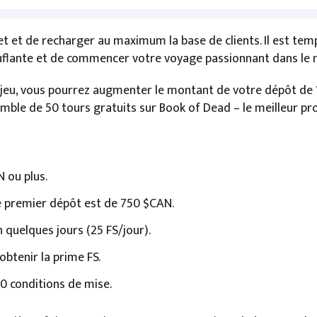
t et de recharger au maximum la base de clients. Il est te
lante et de commencer votre voyage passionnant dans le 
jeu, vous pourrez augmenter le montant de votre dépôt de 
le de 50 tours gratuits sur Book of Dead – le meilleur pro
 ou plus.
e premier dépôt est de 750 $CAN.
 quelques jours (25 FS/jour).
obtenir la prime FS.
50 conditions de mise.