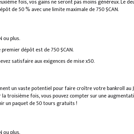
euxième fois, vos gains ne seront pas moins généreux. Le d
dépôt de 50 % avec une limite maximale de 750 $CAN.
 ou plus.
e premier dépôt est de 750 $CAN.
devez satisfaire aux exigences de mise x50.
nt un vaste potentiel pour faire croître votre bankroll au Jo
 la troisième fois, vous pouvez compter sur une augmentat
r un paquet de 50 tours gratuits !
 ou plus.