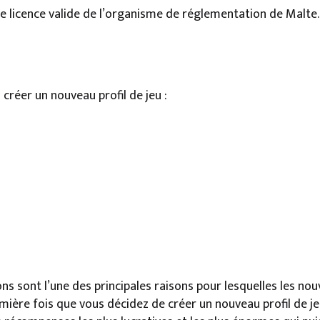
e licence valide de l’organisme de réglementation de Malte. 
créer un nouveau profil de jeu :
s sont l’une des principales raisons pour lesquelles les no
première fois que vous décidez de créer un nouveau profil de j