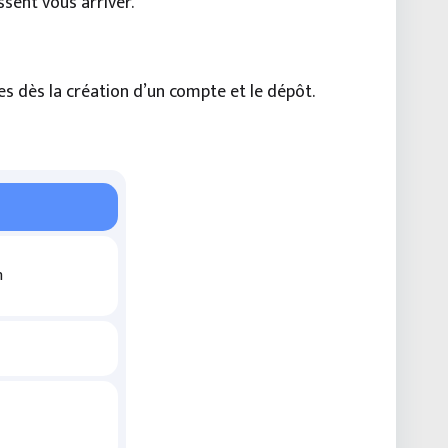
sent vous arriver.
s dès la création d’un compte et le dépôt.
n