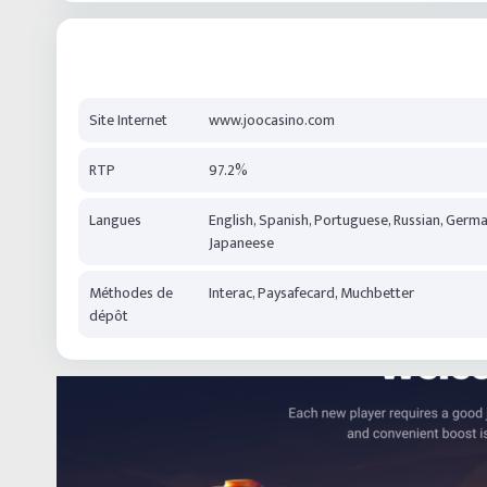
Site Internet
www.joocasino.com
RTP
97.2%
Langues
English, Spanish, Portuguese, Russian, German
Japaneese
Méthodes de
Interac, Paysafecard, Muchbetter
dépôt